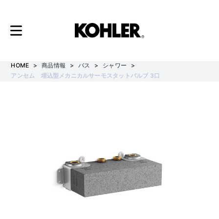
コ
ン
HOME
商品情報
バス
シャワー
テ
アンセム 埋込型メカニカルサーモスタットバルブ 3口
ン
ツ
へ
ス
キ
ッ
プ