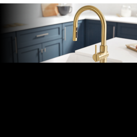
キ
ッ
プ