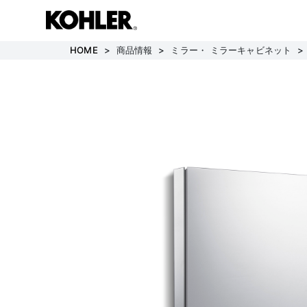
コ
ン
HOME
商品情報
ミラー・ ミラーキャビネット
テ
ン
ツ
へ
ス
キ
ッ
プ