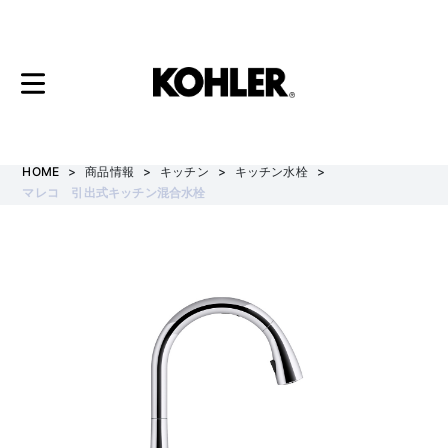
コ
ン
テ
HOME
商品情報
キッチン
キッチン水栓
ン
マレコ 引出式キッチン混合水栓
ツ
へ
ス
キ
ッ
プ