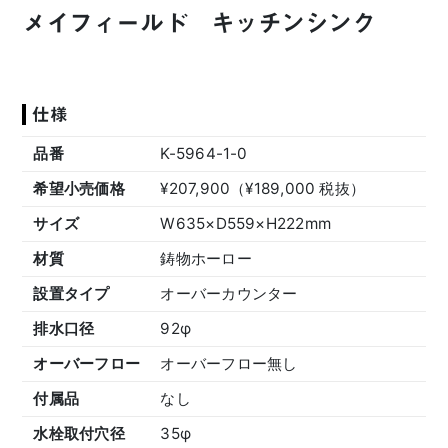
メイフィールド キッチンシンク
仕様
品番
K-5964-1-0
希望小売価格
¥207,900（¥189,000 税抜）
サイズ
W635×D559×H222mm
材質
鋳物ホーロー
設置タイプ
オーバーカウンター
排水口径
92φ
オーバーフロー
オーバーフロー無し
付属品
なし
水栓取付穴径
35φ