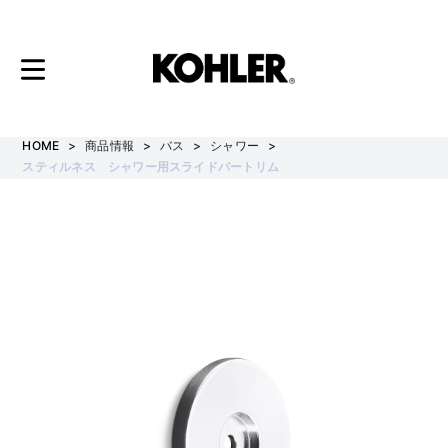
コ
ン
テ
HOME
商品情報
バス
シャワー
スティルネス シャワー用スライドバートリム
ン
ツ
へ
ス
キ
ッ
プ