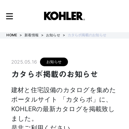
コ
ン
HOME
新着情報
お知らせ
カタらボ掲載のお知らせ
テ
ン
ツ
2025.05.16
お知らせ
へ
カタらボ掲載のお知らせ
ス
キ
建材と住宅設備のカタログを集めた
ッ
ポータルサイト 「カタらボ」に、
プ
KOHLERの最新カタログを掲載致し
ました。
是非ご利用ください。