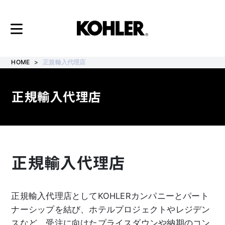
コ
ン
HOME
正規輸入代理店
テ
ン
正規輸入代理店
ツ
へ
ス
キ
正規輸入代理店
ッ
プ
正規輸入代理店としてKOHLERカンパニーとパート
ナーシップを結び、ホテルプロジェクトやレジデン
スなど、受注に向けたプライスダウンや納期のコン